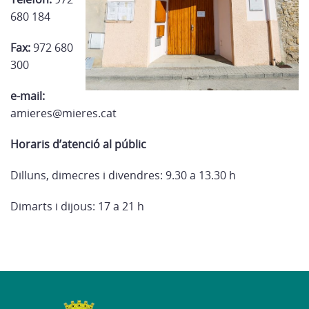
680 184
Fax:
972 680
300
e-mail:
amieres@mieres.cat
Horaris d’atenció al públic
Dilluns, dimecres i divendres: 9.30 a 13.30 h
Dimarts i dijous: 17 a 21 h