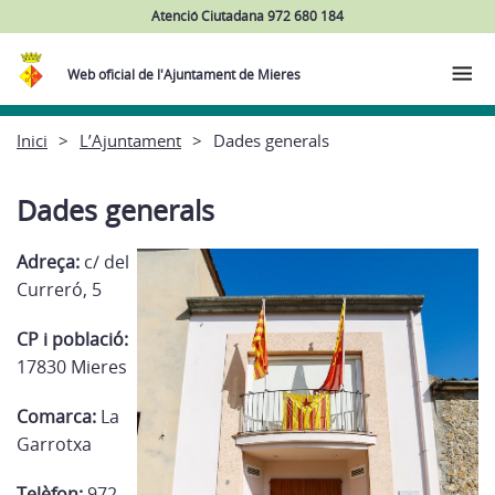
Atenció Ciutadana 972 680 184
Web oficial de l'Ajuntament de Mieres
Inici
L’Ajuntament
Dades generals
Dades generals
Adreça:
c/ del
Curreró, 5
CP i població:
17830 Mieres
Comarca:
La
Garrotxa
Telèfon:
972