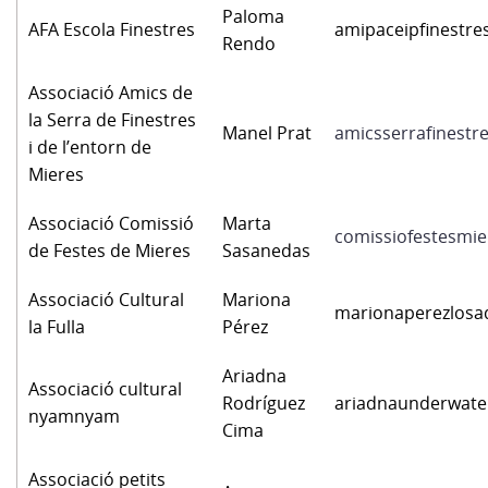
Paloma
AFA Escola Finestres
amipaceipfinestr
Rendo
Associació Amics de
la Serra de Finestres
Manel Prat
amicsserrafinest
i de l’entorn de
Mieres
Associació Comissió
Marta
comissiofestesmi
de Festes de Mieres
Sasanedas
Associació Cultural
Mariona
marionaperezlos
la Fulla
Pérez
Ariadna
Associació cultural
Rodríguez
ariadnaunderwat
nyamnyam
Cima
Associació petits