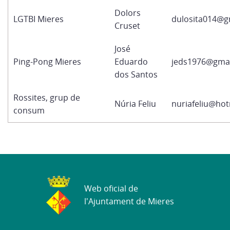
Dolors
LGTBI Mieres
dulosita014@g
Cruset
José
Ping-Pong Mieres
Eduardo
jeds1976@gma
dos Santos
Rossites, grup de
Núria Feliu
nuriafeliu@ho
consum
Web oficial de
l'Ajuntament de Mieres