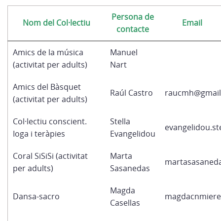
Persona de
Nom del Col·lectiu
Email
contacte
Amics de la música
Manuel
(activitat per adults)
Nart
Amics del Bàsquet
Raúl Castro
raucmh@gmail
(activitat per adults)
Col·lectiu conscient.
Stella
evangelidou.st
Ioga i teràpies
Evangelidou
Coral SiSiSi (activitat
Marta
martasasaned
per adults)
Sasanedas
Magda
Dansa-sacro
magdacnmiere
Casellas