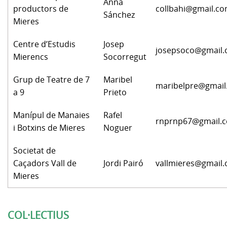
Anna
productors de
collbahi@gmail.c
Sánchez
Mieres
Centre d’Estudis
Josep
josepsoco@gmail
Mierencs
Socorregut
Grup de Teatre de 7
Maribel
maribelpre@gmail
a 9
Prieto
Manípul de Manaies
Rafel
rnprnp67@gmail.
i Botxins de Mieres
Noguer
Societat de
Caçadors Vall de
Jordi Pairó
vallmieres@gmail
Mieres
COL·LECTIUS