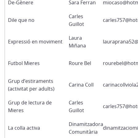
De-Gènere
Sara Ferran
miocaso@hotm
Carles
Dile que no
carles757@hot
Guillot
Laura
Expressió en moviment
lauraprana52
Miñana
Futbol Mieres
Roure Bel
rourebel@hotm
Grup d’estiraments
Carina Coll
carinacollviol
(activitat per adults)
Grup de lectura de
Carles
carles757@hot
Mieres
Guillot
Dinamitzadora
La colla activa
dinamitzaciom
Comunitària