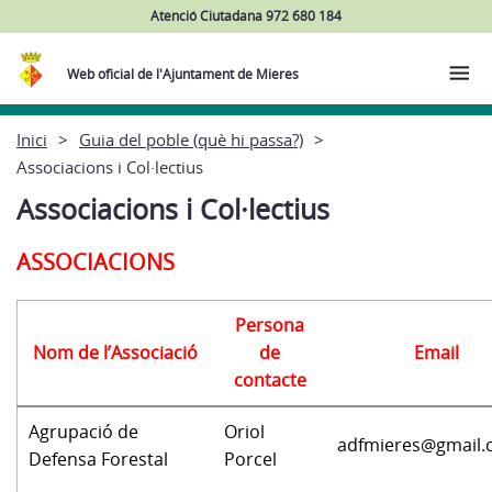
Atenció Ciutadana 972 680 184
Web oficial de l'Ajuntament de Mieres
Inici
Guia del poble (què hi passa?)
Associacions i Col·lectius
Associacions i Col·lectius
ASSOCIACIONS
Persona
Nom de l’Associació
de
Email
contacte
Agrupació de
Oriol
adfmieres@gmail
Defensa Forestal
Porcel