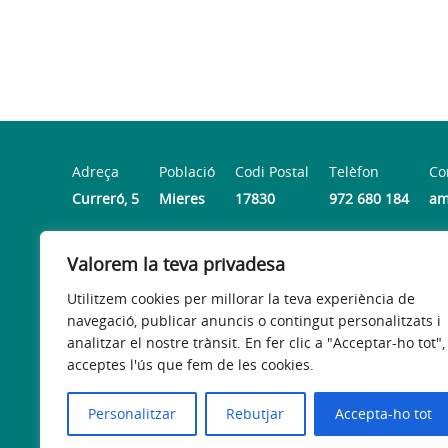
Adreça
Població
Codi Postal
Telèfon
Co
Curreró, 5
Mieres
17830
972 680 184
am
Valorem la teva privadesa
Horari
Dilluns, dimecres i divendres: 9.30 a 13.30 h | Dimarts i
Utilitzem cookies per millorar la teva experiència de
navegació, publicar anuncis o contingut personalitzats i
analitzar el nostre trànsit. En fer clic a "Acceptar-ho tot",
acceptes l'ús que fem de les cookies.
Avís legal
Política de privacitat
Política de galetes
Personalitzar
Rebutjar
Accepta-ho tot