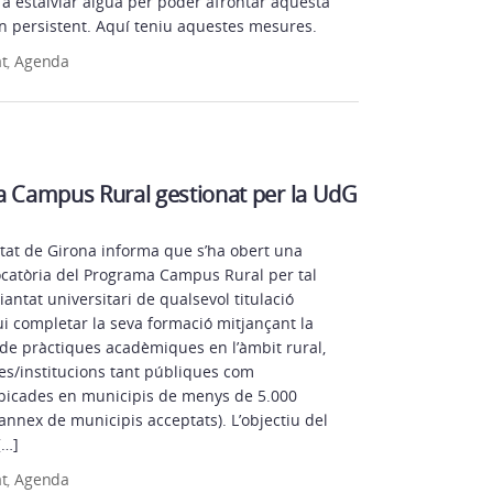
 a estalviar aigua per poder afrontar aquesta
n persistent. Aquí teniu aquestes mesures.
at
,
Agenda
a Campus Rural gestionat per la UdG
itat de Girona informa que s’ha obert una
catòria del Programa Campus Rural per tal
iantat universitari de qualsevol titulació
ui completar la seva formació mitjançant la
 de pràctiques acadèmiques en l’àmbit rural,
s/institucions tant públiques com
bicades en municipis de menys de 5.000
annex de municipis acceptats). L’objectiu del
[…]
at
,
Agenda