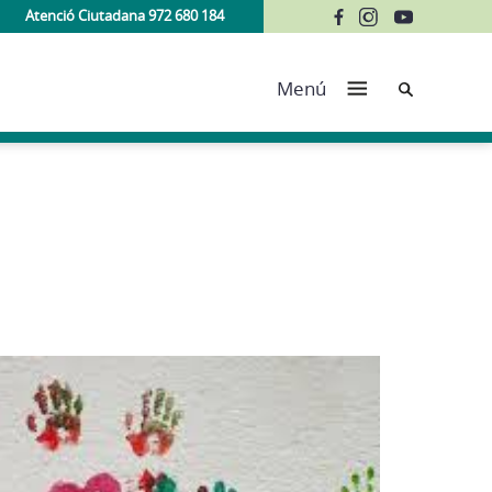
Atenció Ciutadana 972 680 184
Cerca
Menú
DESTA
02/05/2
D’à