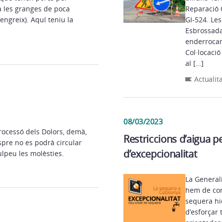
 a les granges de poca
Reparació
’engreix). Aquí teniu la
GI-524. Le
Esbrossada 
enderrocam
Col·locacio
al […]
Actualit
08/03/2023
Processó dels Dolors, demà,
Restriccions d’aigua p
spre no es podrà circular
d’excepcionalitat
ulpeu les molèsties.
La General
hem de com
sequera hi
d’esforçar 