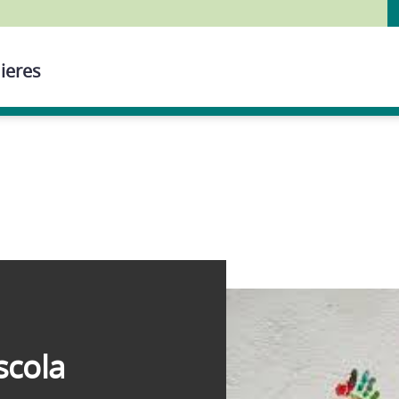
ieres
scola