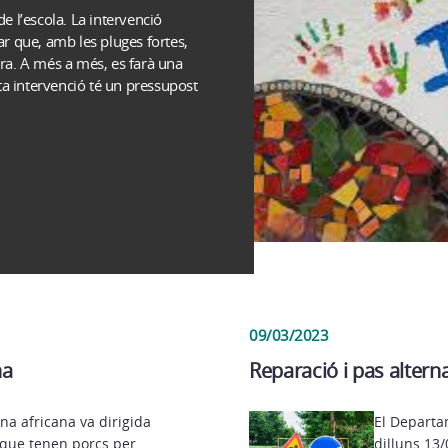
 l’escola. La intervenció
tar que, amb les pluges fortes,
ara. A més a més, es farà una
ta intervenció té un pressupost
09/03/2023
na
Reparació i pas altern
na africana va dirigida
El Departa
 que tenen porcs per
dilluns 13/