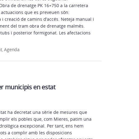
 Obra de drenatge PK 16+750 a la carretera
s actuacions que es preveuen són:
i creació de camins d’accés. Neteja manual i
ent del tram obra de drenatge malmès.
́ tubs i posterior formigonat. Les afectacions
at
,
Agenda
er municipis en estat
itat ha decretat una sèrie de mesures que
plir els pobles que, com Mieres, patim una
drològica excepcional. Per tant, ens hem
tots a complir amb les disposicions