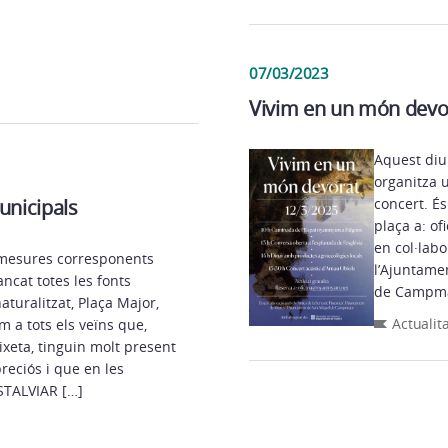
07/03/2023
Vivim en un món devo
Aquest diu
organitza 
unicipals
concert. És
plaça a: o
en col·labo
s mesures corresponents
l’Ajuntame
ancat totes les fonts
de Campmaj
turalitzat, Plaça Major,
Actualit
 a tots els veïns que,
xeta, tinguin molt present
reciós i que en les
STALVIAR […]