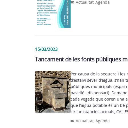
Actualitat
,
Agenda
15/03/2023
Tancament de les fonts públiques m
Per causa de la sequera i le
d’estalvi sever d’aigua, s’han t
públiques municipals (espai na
pavelló i dispensari). Demanem
cada vegada que obren una ai
que l’aigua potable és un bé p
circumstàncies actuals, CAL E
Actualitat
,
Agenda