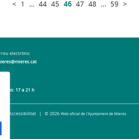
<
1
…
44
45
46
47
48
…
59
>
rreu electrònic
ieres@mieres.cat
 dijous: 17 a 21 h
Accessibilitat
© 2026
Web oficial de l'Ajuntament de Mieres