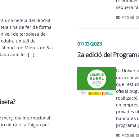
orientades
sequera ta
Actualit
rà una neteja del dipòsit
teja s’ha de fer de forma
 nivell de terbolesa de
roduirà un tall de
07/03/2023
 al nucli de Mieres de 8 a
2a edició del Program
ctada amb les […]
La Univers
nova convo
que l’estud
oficial pug
realització
ixeta?
en emprese
privades u
e març, dia internacional
habitants (
circuit que fa l’aigua per
programa 
Actualit