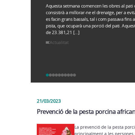
Aquesta setmana comencen les obres al pati de
consistirà a millorar-ne el drenatge, per a evi
es facin grans bassals, tal i com passava fins 
pista, que ocuparà una porció del pati. Aques
de 23.381,21 […]
Actualitat
21/03/2023
Prevenció de la pesta porcina africa
La prevenció de la pesta porci
principalment a les persones