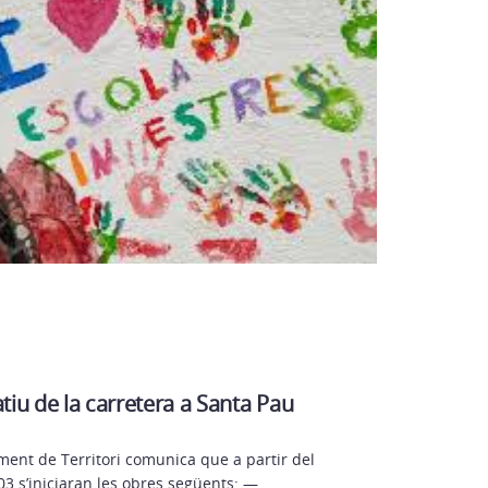
ve
Les Àree
focus d’
per obs
de resi
incívica
Actual
atiu de la carretera a Santa Pau
ment de Territori comunica que a partir del
03 s’iniciaran les obres següents: —