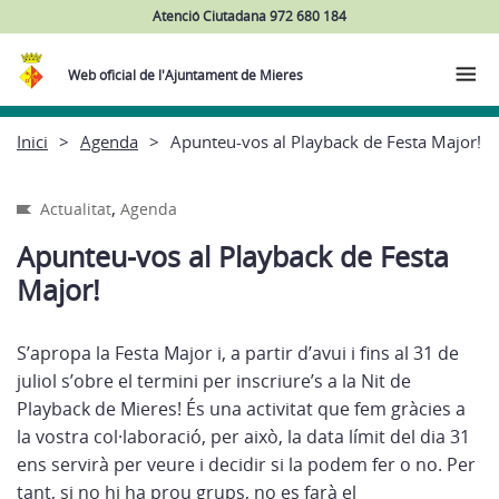
Atenció Ciutadana 972 680 184
Web oficial de l'Ajuntament de Mieres
Inici
Agenda
Apunteu-vos al Playback de Festa Major!
,
Actualitat
Agenda
Apunteu-vos al Playback de Festa
Major!
S’apropa la Festa Major i, a partir d’avui i fins al 31 de
juliol s’obre el termini per inscriure’s a la Nit de
Playback de Mieres! És una activitat que fem gràcies a
la vostra col·laboració, per això, la data límit del dia 31
ens servirà per veure i decidir si la podem fer o no. Per
tant, si no hi ha prou grups, no es farà el