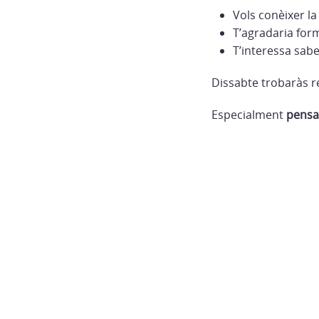
Vols conèixer l
T’agradaria for
T’interessa sabe
Dissabte trobaràs re
Especialment
pensa