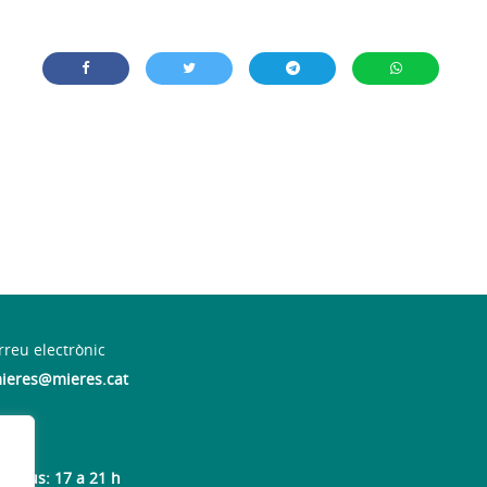
rreu electrònic
ieres@mieres.cat
 dijous: 17 a 21 h