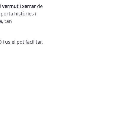
l
vermut i xerrar
de
orta històries i
a, tan
)
i us el pot facilitar.