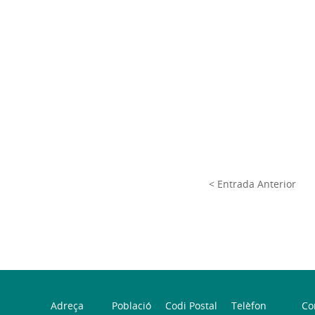
< Entrada Anterior
Adreça
Població
Codi Postal
Telèfon
Co