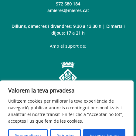
972 680 184
amieres@mieres.cat
Dilluns, dimecres i divendres: 9.30 a 13.30 h | Dimarts i
dijous: 17 a 21 h
Amb el suport de:
Valorem la teva privadesa
Utilitzem cookies per millorar la teva experiència de
navegació, publicar anuncis o contingut personalitzats i
analitzar el nostre trànsit. En fer clic a "Acceptar-ho tot",
acceptes l'ús que fem de les cookies.
Avís legal
Política de privacitat
Política de galetes
Accessibilitat
© 2026
Web oficial de l'Ajuntament de Mieres
Personalitzar
Rebutjar
Accepta-ho tot