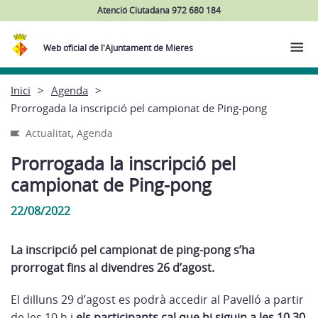
Atenció Ciutadana 972 680 184
Web oficial de l'Ajuntament de Mieres
Inici
Agenda
Prorrogada la inscripció pel campionat de Ping-pong
,
Actualitat
Agenda
Prorrogada la inscripció pel
campionat de Ping-pong
22/08/2022
La inscripció pel campionat de ping-pong s’ha
prorrogat fins al divendres 26 d’agost.
El dilluns 29 d’agost es podrà accedir al Pavelló a partir
de les 10 h i
els participants cal que hi siguin a les 10.30