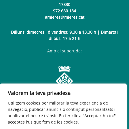
17830
972 680 184
amieres@mieres.cat
Dilluns, dimecres i divendres: 9.30 a 13.30 h | Dimarts i
dijous: 17 a 21 h
Amb el suport de:
Valorem la teva privadesa
Utilitzem cookies per millorar la teva experiència de
navegació, publicar anuncis o contingut personalitzats i
analitzar el nostre trànsit. En fer clic a "Acceptar-ho tot",
acceptes l'ús que fem de les cookies.
Avís legal
Política de privacitat
Política de galetes