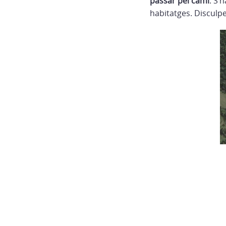
passar pel camí
. S’
habitatges. Disculpe