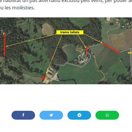
ha habilitat un pas alternatiu exclusiu pels veïns, per poder a
u les molèsties.