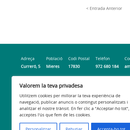
< Entrada Anterior
Adreça
Població
Codi Postal
Telèfon
Co
Curreró, 5
Mieres
17830
972 680 184
am
Valorem la teva privadesa
Horari
Dilluns, dimecres i divendres: 9.30 a 13.30 h | Dimarts i
Utilitzem cookies per millorar la teva experiència de
navegació, publicar anuncis o contingut personalitzats i
analitzar el nostre trànsit. En fer clic a "Acceptar-ho tot",
acceptes l'ús que fem de les cookies.
Avís legal
Política de privacitat
Política de galetes
Personalitzar
Rebutjar
Accepta-ho tot