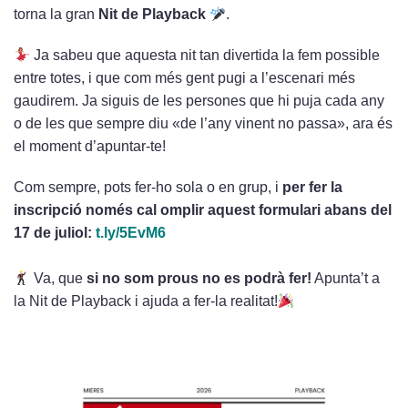
torna la gran
Nit de Playback
.
Ja sabeu que aquesta nit tan divertida la fem possible
entre totes, i que com més gent pugi a l’escenari més
gaudirem. Ja siguis de les persones que hi puja cada any
o de les que sempre diu «de l’any vinent no passa», ara és
el moment d’apuntar-te!
Com sempre, pots fer-ho sola o en grup, i
per fer la
inscripció només cal omplir aquest formulari abans del
17 de juliol:
t.ly/5EvM6
Va, que
si no som prous no es podrà fer!
Apunta’t a
la Nit de Playback i ajuda a fer-la realitat!