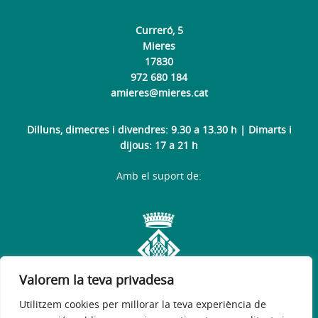
Curreró, 5
Mieres
17830
972 680 184
amieres@mieres.cat
Dilluns, dimecres i divendres: 9.30 a 13.30 h | Dimarts i
dijous: 17 a 21 h
Amb el suport de:
Valorem la teva privadesa
Utilitzem cookies per millorar la teva experiència de