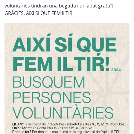
voluntàries tindran una beguda i un àpat gratuït!
GRÀCIES, AIXI SI QUE FEM ILTIŔ!