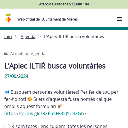
Atenció Ciutadana 972 680 184
Web oficial de l'Ajuntament de Mieres
Inici
Agenda
L’Aplec ILTIŔ busca voluntàries
,
Actualitat
Agenda
L’Aplec ILTIŔ busca voluntàries
27/09/2024
Busquem persones voluntàries! Per fer de tot, per
fer-ho tot!
Si ets d’aquesta fusta només cal que
omplis aquest formulari
https://forms.gle/RZPa5FFR5JYCBZGh7
ILTIŔ som totes i ens cuidem, totes les persones