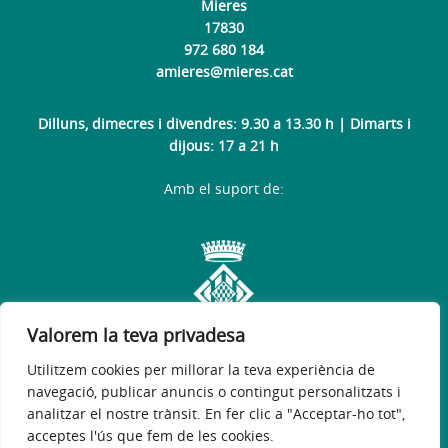
Mieres
17830
972 680 184
amieres@mieres.cat
Dilluns, dimecres i divendres: 9.30 a 13.30 h | Dimarts i
dijous: 17 a 21 h
Amb el suport de:
Valorem la teva privadesa
Utilitzem cookies per millorar la teva experiència de
navegació, publicar anuncis o contingut personalitzats i
analitzar el nostre trànsit. En fer clic a "Acceptar-ho tot",
acceptes l'ús que fem de les cookies.
Avís legal
Política de privacitat
Política de galetes