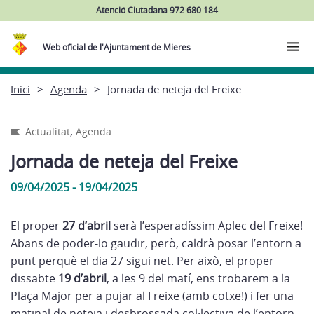
Atenció Ciutadana 972 680 184
Web oficial de l'Ajuntament de Mieres
Inici
Agenda
Jornada de neteja del Freixe
,
Actualitat
Agenda
Jornada de neteja del Freixe
09/04/2025 - 19/04/2025
El proper
27 d’abril
serà l’esperadíssim Aplec del Freixe!
Abans de poder-lo gaudir, però, caldrà posar l’entorn a
punt perquè el dia 27 sigui net. Per això, el proper
dissabte
19 d’abril
, a les 9 del matí, ens trobarem a la
Plaça Major per a pujar al Freixe (amb cotxe!) i fer una
matinal de neteja i desbrossada col·lectiva de l’entorn,