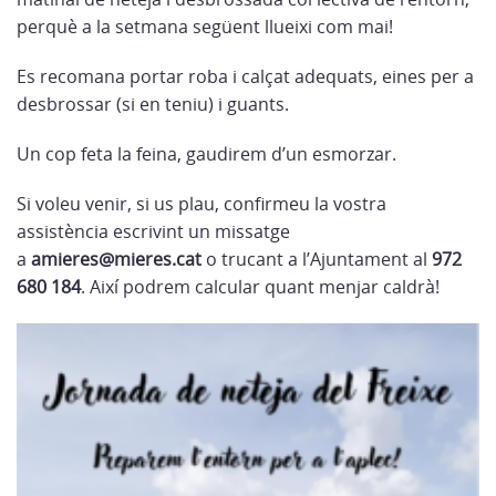
perquè a la setmana següent llueixi com mai!
Es recomana portar roba i calçat adequats, eines per a
desbrossar (si en teniu) i guants.
Un cop feta la feina, gaudirem d’un esmorzar.
Si voleu venir, si us plau, confirmeu la vostra
assistència escrivint un missatge
a
amieres@mieres.cat
o trucant a l’Ajuntament al
972
680 184
. Així podrem calcular quant menjar caldrà!