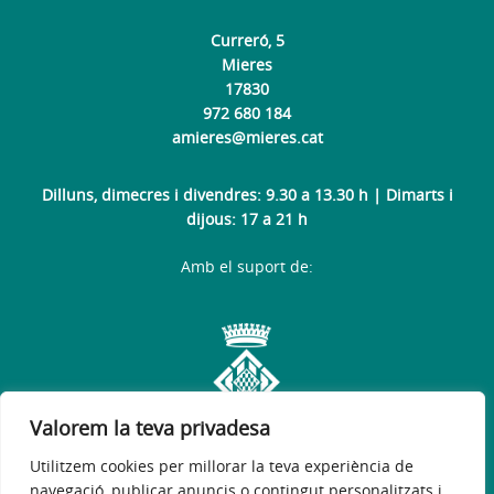
Curreró, 5
Mieres
17830
972 680 184
amieres@mieres.cat
Dilluns, dimecres i divendres: 9.30 a 13.30 h | Dimarts i
dijous: 17 a 21 h
Amb el suport de:
Valorem la teva privadesa
Utilitzem cookies per millorar la teva experiència de
navegació, publicar anuncis o contingut personalitzats i