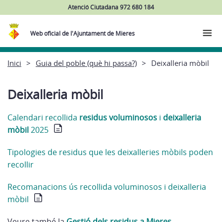
Atenció Ciutadana 972 680 184
Web oficial de l'Ajuntament de Mieres
Inici
Guia del poble (què hi passa?)
Deixalleria mòbil
Deixalleria mòbil
Calendari recollida
residus voluminosos
i
deixalleria
mòbil
2025
Tipologies de residus que les deixalleries mòbils poden
recollir
Recomanacions ús recollida voluminosos i deixalleria
mòbil
Veure també la
Gestió dels residus a Mieres