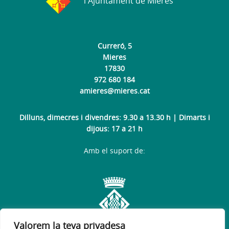
l'Ajuntament de Mieres
Curreró, 5
Mieres
17830
972 680 184
amieres@mieres.cat
Dilluns, dimecres i divendres: 9.30 a 13.30 h | Dimarts i
dijous: 17 a 21 h
Amb el suport de:
Valorem la teva privadesa