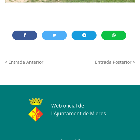
< Entrada Anterior
Entrada Posterior >
Web oficial de
l'Ajuntament de Mieres