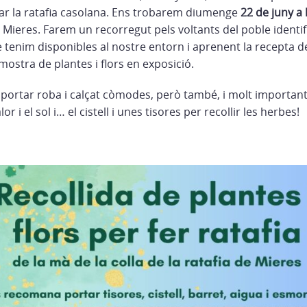
ar la ratafia casolana. Ens trobarem diumenge
22 de juny a 
 Mieres. Farem un recorregut pels voltants del poble identif
 tenim disponibles al nostre entorn i aprenent la recepta d
mostra de plantes i flors en exposició.
portar roba i calçat còmodes, però també, i molt important,
or i el sol i… el cistell i unes tisores per recollir les herbes!