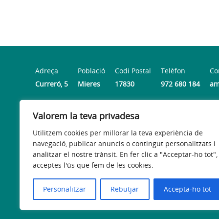
Adreça
Població
Codi Postal
Telèfon
Co
Curreró, 5
Mieres
17830
972 680 184
am
Valorem la teva privadesa
Horari
Dilluns, dimecres i divendres: 9.30 a 13.30 h | Dimarts i
Utilitzem cookies per millorar la teva experiència de
navegació, publicar anuncis o contingut personalitzats i
analitzar el nostre trànsit. En fer clic a "Acceptar-ho tot",
acceptes l'ús que fem de les cookies.
Avís legal
Política de privacitat
Política de galetes
Personalitzar
Rebutjar
Accepta-ho tot