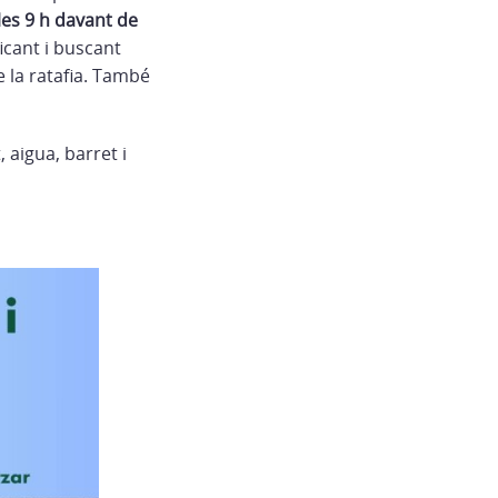
les 9 h davant de
icant i buscant
e la ratafia. També
 aigua, barret i